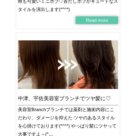
秋も可愛いミニボブ♡首だしボブがキュートなス
タイルを演出します(*^^*)
Read more
中津、宇佐美容室ブランチでツヤ髪に♡
美容室Branchブランチでは薬剤と施術内容にこ
だわり、ダメージを抑えた ツヤのあるスタイル
を心掛けております(*^^*) やっぱり髪にツヤって
大事ですよ～(*…