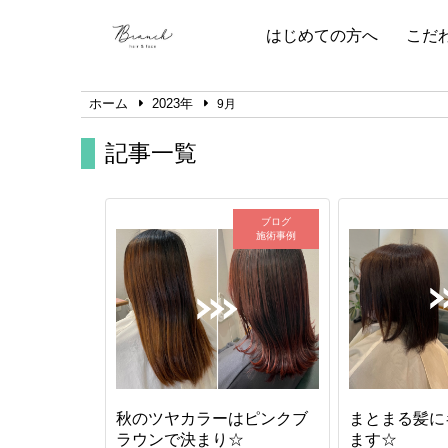
はじめての方へ
こだ
ホーム
2023年
9月
記事一覧
ブログ
施術事例
秋のツヤカラーはピンクブ
まとまる髪に
ラウンで決まり☆
ます☆