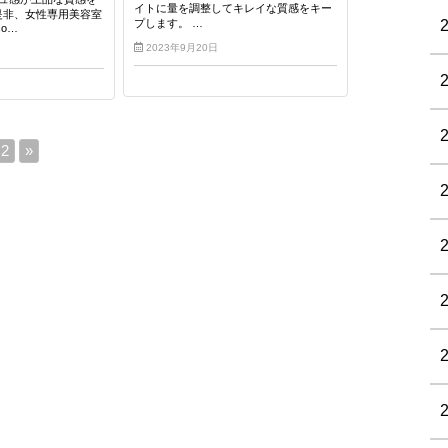
イトに量を調整してキレイな質感をキー
是非、女性専用美容室
プします。 …
ico…
2023年9月20日
2
»