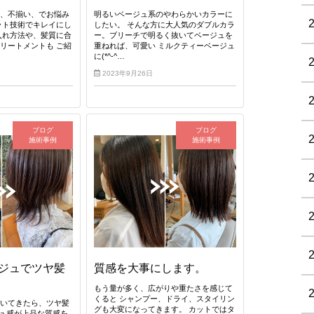
り、不揃い、でお悩み
明るいベージュ系のやわらかいカラーに
ット技術でキレイにし
したい。 そんな方に大人気のダブルカラ
入れ方法や、髪質に合
ー。ブリーチで明るく抜いてベージュを
リートメントも ご紹
重ねれば、可愛い ミルクティーベージュ
に(*^-^…
2023年9月26日
ブログ
ブログ
施術事例
施術事例
ジュでツヤ髪
質感を大事にします。
もう量が多く、広がりや重たさを感じて
くると シャンプー、ドライ、スタイリン
ついてきたら、ツヤ髪
グも大変になってきます。 カットではタ
ジュ感が上品な質感を