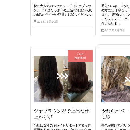
秋に大人気のヘアカラー「ピンクブラウ
毛先のハネ、広が
ン」 ツヤ感たっぷりの上品な質感が人気
の方には 丁寧なカ
の秘訣(*^^*) ぜひ皆様もお試しください♪
ます。 普段のお手
ったシャンプーやト
2023年9月29日
介いたしま…
2023年9月28日
ブログ
施術事例
ツヤブラウンがで上品な仕
やわらかベー
上がり♡
に♡
当店は女性のキレイをサポートする女性
髪色が抜けてパサ
専用美容室です(^^) ツヤブラウンが似合
にリセット♪ ベー