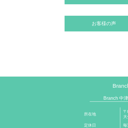
お客様の声
Bran
Branch 中津店
〒8
所在地
大
定休日
毎